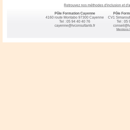
Possibilité de ne suivre qu’un module ou l'intégralité du cursus su
Retrouvez nos méthodes d'inclusion et d
définis en positionnement
Pôle Formation Cayenne
Pôle Form
Contextualisation du programme à vos projets et à vos pratiques
4160 route Montabo 97300 Cayenne
CV1 Simarou
Retrouver les taux d’obtention et de suivi des certifications prépar
Tel : 05 94 40 40 76
Tel : 05
Retrouver les taux de satisfaction de nos clients pour l'année préc
cayenne@lvconsultants.fr
conseil@lv
Mentions 
Accompagnement socioprofessionnel chez LV CONSULTANTS