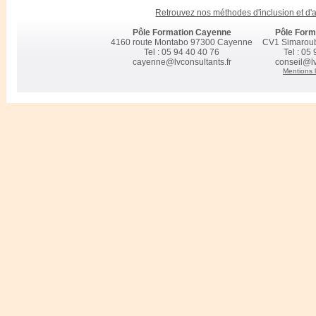
des managers
Retrouvez nos méthodes d'inclusion et d
Planification souple des modules de formation, reconduit
interentreprises tous les trimestres et des modalités pédag
Pôle Formation Cayenne
Pôle Form
distance mises en œuvre autant que de besoin
4160 route Montabo 97300 Cayenne
CV1 Simarou
Tel : 05 94 40 40 76
Tel : 05
Retrouver les taux d’obtention et de suivi des certificatio
cayenne@lvconsultants.fr
conseil@lv
chez LV
Mentions 
Retrouver les taux de satisfaction de nos clients pour l’a
chez LV
Accompagnement socioprofessionnel chez LV CONS