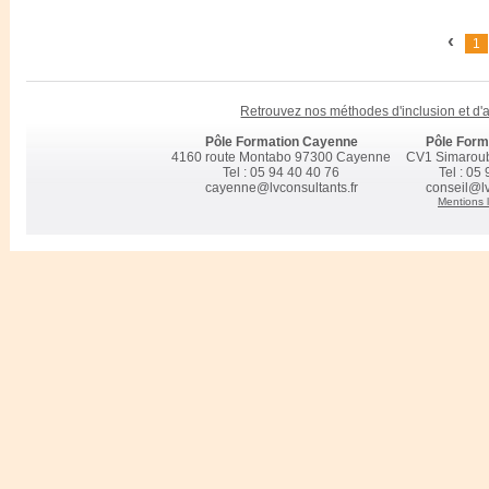
devra obligatoirement faire l'objet d'une présentation à la certificatio
Retrouver les taux d'obtention et de suivi des certifications préparées che
‹
Retrouver les taux de satisfaction de nos clients pour l'année précédente
1
Accompagnement socioprofessionnel chez LV CONSULTANTS
Retrouvez nos méthodes d'inclusion et d
Pôle Formation Cayenne
Pôle Form
4160 route Montabo 97300 Cayenne
CV1 Simarou
Tel : 05 94 40 40 76
Tel : 05
cayenne@lvconsultants.fr
conseil@lv
Mentions 