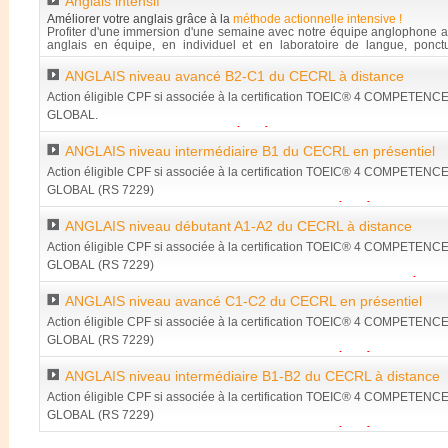
Anglais intensif
d'une présentation au test TOEIC
Retrouver les taux d'obtention et de suivi des certifications préparées che
Améliorer votre anglais grâce à la
méthode actionnelle intensive !
Retrouver les taux de satisfaction de nos clients pour l'année précédente
Profiter d'une immersion d'une semaine avec notre équipe anglophone a
Accompagnement socioprofessionnel chez LV CONSULTANTS
anglais en équipe, en individuel et en laboratoire de langue, pon
oxygénants et ressourçants au Camp Maripas, en forêt et au bord du fleu
ANGLAIS niveau avancé B2-C1 du CECRL à distance
Retrouver les taux d'obtention et de suivi des certifications préparées che
Action éligible CPF si associée à la certification TOEIC® 4 COMPETENC
Retrouver les taux de satisfaction de nos clients pour l'année précédente
Accompagnement socioprofessionnel chez LV CONSULTANTS
GLOBAL.
Toute formation d'anglais mobilisée grâce au CPF devra obligatoirement
ANGLAIS niveau intermédiaire B1 du CECRL en présentiel
d'une présentation au test TOEIC
Retrouver les taux d'obtention et de suivi des certifications préparées che
Action éligible CPF si associée à la certification TOEIC® 4 COMPETENC
Retrouver les taux de satisfaction de nos clients pour l'année précédente
GLOBAL (RS 7229)
Accompagnement socioprofessionnel chez LV CONSULTANTS
Toute formation d'anglais menant au TOEIC mobilisée grâce au CPF
ANGLAIS niveau débutant A1-A2 du CECRL à distance
devra obligatoirement faire l'objet d'une présentation à la certification
Retrouver les taux d'obtention et de suivi des certifications préparées che
Action éligible CPF si associée à la certification TOEIC® 4 COMPETENC
Retrouver les taux de satisfaction de nos clients pour l'année précédente
GLOBAL (RS 7229)
Accompagnement socioprofessionnel chez LV CONSULTANTS
Toute formation d'anglais menant au TOEIC mobilisée
ANGLAIS niveau avancé C1-C2 du CECRL en présentiel
devra obligatoirement faire l'objet d'une présentation à la certificatio
Retrouver les taux d'obtention et de suivi des certifications préparées che
Action éligible CPF si associée à la certification TOEIC® 4 COMPETENC
Retrouver les taux de satisfaction de nos clients pour l'année précédente
GLOBAL (RS 7229)
Accompagnement socioprofessionnel chez LV CONSULTANTS
Toute formation d'anglais menant au TOEIC mobilisée grâce au CPF
ANGLAIS niveau intermédiaire B1-B2 du CECRL à distance
devra obligatoirement faire l'objet d'une présentation à la certificatio
Retrouver les taux d'obtention et de suivi des certifications préparées che
Action éligible CPF si associée à la certification TOEIC® 4 COMPETENC
Retrouver les taux de satisfaction de nos clients pour l'année précédente
GLOBAL (RS 7229)
Accompagnement socioprofessionnel chez LV CONSULTANTS
Toute formation d'anglais menant au TOEIC mobilisée grâce au CPF