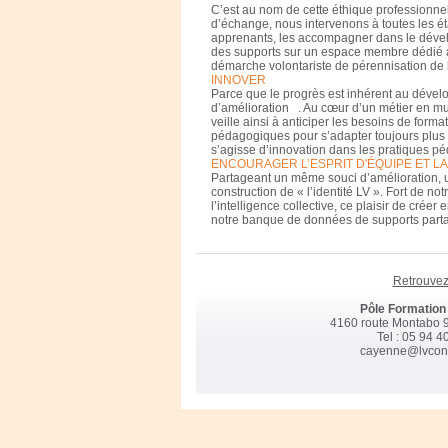
C’est au nom de cette éthique professionnell
d’échange, nous intervenons à toutes les é
apprenants, les accompagner dans le dévelo
des supports sur un espace membre dédié ains
démarche volontariste de pérennisation de l
INNOVER
Parce que le progrès est inhérent au déve
d’amélioration . Au cœur d’un métier en mu
veille ainsi à anticiper les besoins de form
pédagogiques pour s’adapter toujours plus a
s’agisse d’innovation dans les pratiques pé
ENCOURAGER L’ESPRIT D'ÉQUIPE ET 
Partageant un même souci d’amélioration, 
construction de « l’identité LV ». Fort de 
l’intelligence collective, ce plaisir de cré
notre banque de données de supports partag
Retrouvez
Pôle Formatio
4160 route Montabo
Tel : 05 94 4
cayenne@lvconsu