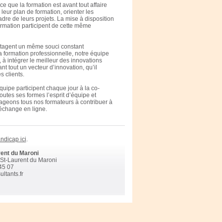
e que la formation est avant tout affaire
ur plan de formation, orienter les
re de leurs projets. La mise à disposition
formation participent de cette même
rtagent un même souci constant
 formation professionnelle, notre équipe
 à intégrer le meilleur des innovations
 tout un vecteur d’innovation, qu’il
 clients.
ipe participent chaque jour à la co-
utes ses formes l’esprit d’équipe et
urageons tous nos formateurs à contribuer à
’échange en ligne.
ndicap ici
.
rent du Maroni
St-Laurent du Maroni
 45 07
ltants.fr