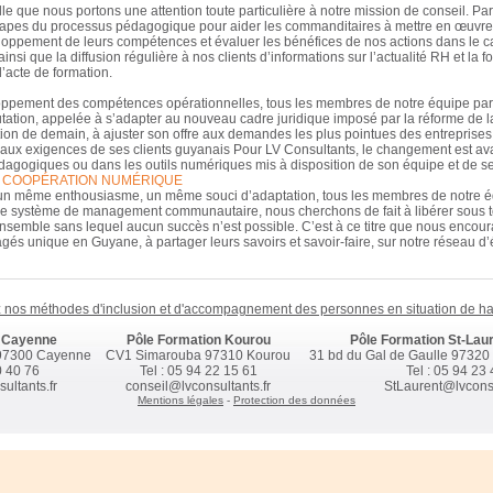
e que nous portons une attention toute particulière à notre mission de conseil. Parc
tapes du processus pédagogique pour aider les commanditaires à mettre en œuvre le
ppement de leurs compétences et évaluer les bénéfices de nos actions dans le cad
i que la diffusion régulière à nos clients d’informations sur l’actualité RH et la 
’acte de formation.
loppement des compétences opérationnelles, tous les membres de notre équipe pa
tation, appelée à s’adapter au nouveau cadre juridique imposé par la réforme de la
ation de demain, à ajuster son offre aux demandes les plus pointues des entreprises,
ux exigences de ses clients guyanais Pour LV Consultants, le changement est avant
dagogiques ou dans les outils numériques mis à disposition de son équipe et de ses
LA COOPÉRATION NUMÉRIQUE
un même enthousiasme, un même souci d’adaptation, tous les membres de notre équ
notre système de management communautaire, nous cherchons de fait à libérer sous to
er ensemble sans lequel aucun succès n’est possible. C’est à ce titre que nous enco
és unique en Guyane, à partager leurs savoirs et savoir-faire, sur notre réseau d
 nos méthodes d'inclusion et d'accompagnement des personnes en situation de ha
n Cayenne
Pôle Formation Kourou
Pôle Formation St-Lau
 97300 Cayenne
CV1 Simarouba 97310 Kourou
31 bd du Gal de Gaulle 97320 
0 40 76
Tel : 05 94 22 15 61
Tel : 05 94 23
ltants.fr
conseil@lvconsultants.fr
StLaurent@lvconsu
Mentions légales
-
Protection des données