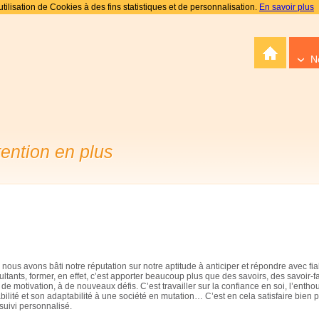
tilisation de Cookies à des fins statistiques et de personnalisation.
En savoir plus
N
tention en plus
nous avons bâti notre réputation sur notre aptitude à anticiper et répondre avec fiabil
nts, former, en effet, c’est apporter beaucoup plus que des savoirs, des savoir-fair
 motivation, à de nouveaux défis. C’est travailler sur la confiance en soi, l’entho
lité et son adaptabilité à une société en mutation… C’est en cela satisfaire bien p
uivi personnalisé.